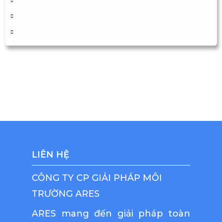
Thị trường chế biến thủy sản
Tài liệu phát luật mới nhất
Môi trường
LIÊN HỆ
CÔNG TY CP GIẢI PHÁP MÔI
TRƯỜNG ARES
ARES mang đến giải pháp toàn