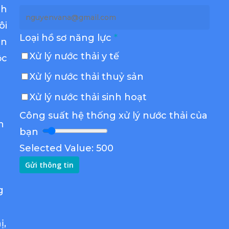
nh
ôi
Loại hồ sơ năng lực
*
àn
Xử lý nước thải y tế
ộc
Xử lý nước thải thuỷ sản
Xử lý nước thải sinh hoạt
Công suất hệ thống xử lý nước thải của
n
bạn
Selected Value:
500
Gửi thông tin
g
ị,