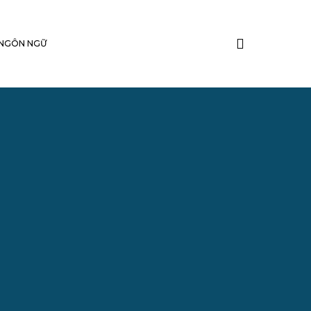
TÌM
NGÔN NGỮ
KIẾM