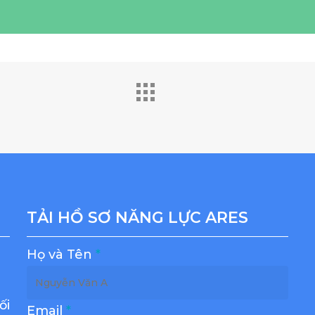
TẢI HỒ SƠ NĂNG LỰC ARES
Họ và Tên
*
ối
Email
*