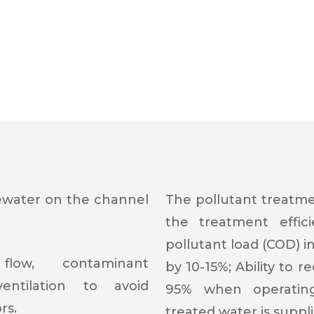
ewater on the channel
The pollutant treatmen
the treatment effi
pollutant load (COD) 
low, contaminant
by 10-15%; Ability to
entilation to avoid
95% when operating
rs.
treated water is suppl