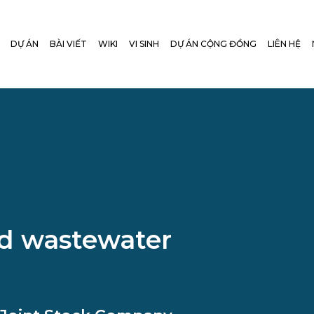
DỰ ÁN
BÀI VIẾT
WIKI
VI SINH
DỰ ÁN CỘNG ĐỒNG
LIÊN HỆ
d wastewater