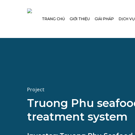
Skip
to
TRANG CHỦ
GIỚI THIỆU
GIẢI PHÁP
DỊCH VỤ
main
content
Project
Truong Phu seafoo
treatment system