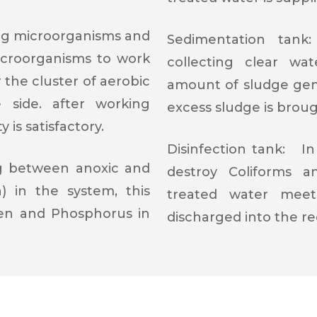
ng microorganisms and
Sedimentation tank:
icroorganisms to work
collecting clear wat
 the cluster of aerobic
amount of sludge gene
 side. after working
excess sludge is brou
 is satisfactory.
Disinfection tank:
In c
 between anoxic and
destroy Coliforms a
n) in the system, this
treated water meet
gen and Phosphorus in
discharged into the re