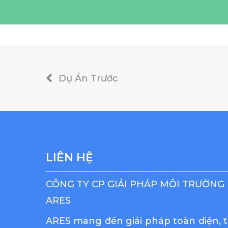
Dự Án Trước
LIÊN HỆ
CÔNG TY CP GIẢI PHÁP MÔI TRƯỜNG
ARES
ARES mang đến giải pháp toàn diện, t