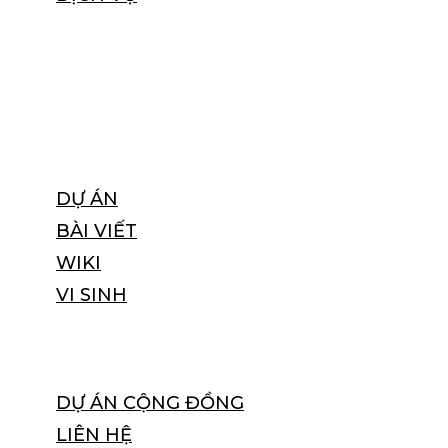
GIẢI PHÁP BẢO VỆ MÔI TRƯỜNG
CÔNG TRÌNH XỬ LÝ NƯỚC, NƯỚC THẢI
HÓA CHẤT, THIẾT BỊ, VẬT LIỆU, VI SIN
THIẾT BỊ LỌC NƯỚC
DỰ ÁN
BÀI VIẾT
WIKI
VI SINH
VI SINH XỬ LÝ AMONI & NITƠ
DỰ ÁN CỘNG ĐỒNG
LIÊN HỆ