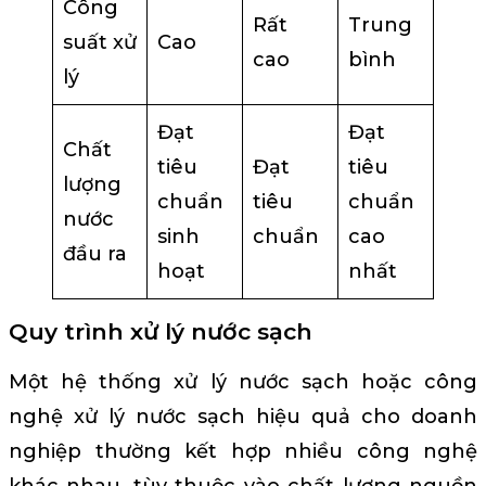
Công
Rất
Trung
suất xử
Cao
cao
bình
lý
Đạt
Đạt
Chất
tiêu
Đạt
tiêu
lượng
chuẩn
tiêu
chuẩn
nước
sinh
chuẩn
cao
đầu ra
hoạt
nhất
Quy trình xử lý nước sạch
Một hệ thống xử lý nước sạch hoặc công
nghệ xử lý nước sạch hiệu quả cho doanh
nghiệp thường kết hợp nhiều công nghệ
khác nhau, tùy thuộc vào chất lượng nguồn