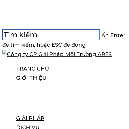
Skip
Close
to
Menu
main
content
Ấn Enter
để tìm kiếm, hoặc ESC để đóng
Đóng
tìm
tìm
Menu
TRANG CHỦ
kiếm
kiếm
GIỚI THIỆU
VỀ CHÚNG TÔI
HỒ SƠ NĂNG LỰC
GIẢI PHÁP
DỊCH VỤ