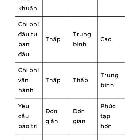
khuẩn
Chi phí
đầu tư
Trung
Thấp
Cao
ban
bình
đầu
Chi phí
Trung
vận
Thấp
Thấp
bình
hành
Yêu
Phức
Đơn
Đơn
cầu
tạp
giản
giản
bảo trì
hơn