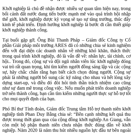
Khởi nghiệp là chủ đề nhận được nhiều sự quan tâm hiện nay, trong
bối cảnh đất nước đang tiến bước mạnh mẽ vào quá trình hội nhập
thế giới, khởi nghiệp được kỳ vọng sẽ tạo sự tăng trưởng, thúc đẩy
kinh tế phát triển. Định hướng khởi nghiệp là bước đi cần thiết giúp
khởi nghiệp thành công.
Tại buổi gặp gỡ, Ông Bùi Thanh Pháp – Giám đốc Công ty Cổ
phần Giải pháp môi trường ARES đã có những chia sẻ kinh nghiệm
đến với đại diện các doanh nhân về những khó khăn, thách thức
trong quá trình khởi nghiệp, đó là vấn đề về: nhân lực, tài chính, cơ
hội.. Trong đó, cộng sự và đội ngũ nhân viên lúc khởi nghiệp đóng
vai trò rất quan trọng, khi tìm kiếm người đồng sáng lập và các cộng
sự, hãy chắc chắn rằng bạn biết cách chọn đúng người. Cộng sự
phải là những người bổ sung các kỹ năng cho nhau và hết lòng xây
dựng start-up, và điều đó đòi hỏi tinh thần trách nhiệm cao cũng
như sự đam mê trong công việc. Nếu muốn phát triển doanh nghiệp
trở nên thành công, bạn cần tìm kiếm những người thực sự hỗ trợ tốt
cho mọi quyết định của bạn.
Phó Bí thư Tỉnh đoàn, Giám đốc Trung tâm Hỗ trợ thanh niên khởi
nghiệp tỉnh Phan Duy Bằng chia sẻ: “Bên cạnh những kết quả thu
được trong thời gian qua của cộng đồng khởi nghiệp An Giang, vẫn
còn một bộ phận thanh niên chưa nhận thức đúng đắn về khởi
nghiệp. Năm 2020 là năm thu hút nhiều nguồn lực đầu tư bên ngoài