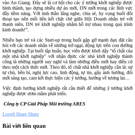
vào An Giang. Đây sẽ là cơ hội cho các ý tưởng khởi nghiệp được
hình thành, tạo dựng nhiều dự án mới, DN mới trong các lĩnh vực
đầy tiềm năng. Với tinh thần lắng nghe, chia sẻ, hy vọng buổi đối
thoại tạo nên mối liên kết chặt chẽ giữa Hội Doanh nhân trẻ với
thanh niên, DN trẻ khởi nghiệp nhằm hỗ trợ nhau trong quá trình
kinh doanh!”.
Nhiều bạn trẻ và các Start-up trong buổi gặp gỡ mạnh dạn đặt câu
hỏi với các doanh nhân về những trở ngại, động lực trên con đường
khởi nghiệp. Tại buổi tập huấn, học viên được khơi dậy “tố chất của
một nhà khởi nghiệp” với nhận định: các nhà khởi nghiệp thành
công là những người suy nghĩ và làm những điều mới hay điều cũ
theo một cách thức mới. Theo đó, tố chất nhà khởi nghiệp cần là: sự
tự chủ, bền bỉ, nghị lực cao, linh động, tự tin, gây ảnh hưởng, đổi
mới sáng tạo, cam kết thực hiện các ý tưởng, hướng về tương lai…
Việc định hướng khởi nghiệp rất cần thiết để những ý tưởng khởi
nghiệp được ươm mầm phát triển.
Công ty CP Giải Pháp Môi trường ARES
Love
0
Share
Share
Bài viết liên quan