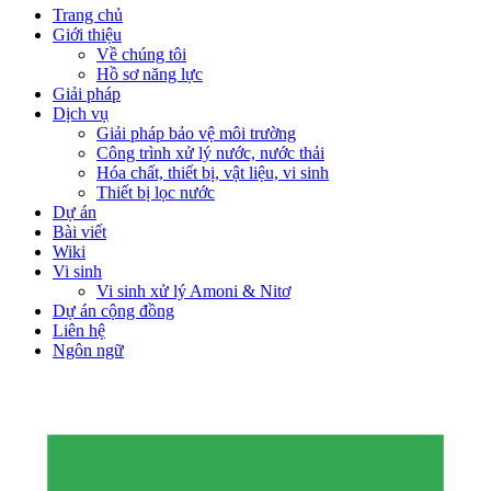
Close
Trang chủ
Menu
Giới thiệu
Về chúng tôi
Hồ sơ năng lực
Giải pháp
Dịch vụ
Giải pháp bảo vệ môi trường
Công trình xử lý nước, nước thải
Hóa chất, thiết bị, vật liệu, vi sinh
Thiết bị lọc nước
Dự án
Bài viết
Wiki
Vi sinh
Vi sinh xử lý Amoni & Nitơ
Dự án cộng đồng
Liên hệ
Ngôn ngữ