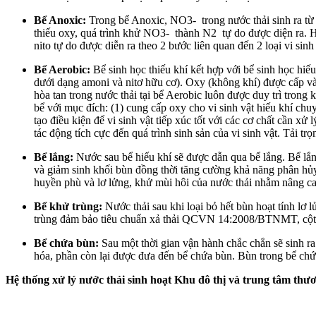
Bể Anoxic:
Trong bể Anoxic, NO3- trong nước thải sinh ra từ 
thiếu oxy, quá trình khử NO3- thành N2 tự do được diện ra. 
nito tự do được diễn ra theo 2 bước liên quan đến 2 loại vi sin
Bể Aerobic:
Bể sinh học thiếu khí kết hợp với bể sinh học hiếu
dưới dạng amoni và nitơ hữu cơ). Oxy (không khí) được cấp và
hòa tan trong nước thải tại bể Aerobic luôn được duy trì tron
bể với mục đích: (1) cung cấp oxy cho vi sinh vật hiếu khí chu
tạo điều kiện để vi sinh vật tiếp xúc tốt với các cơ chất cần xử 
tác động tích cực đến quá trình sinh sản của vi sinh vật. Tải
Bể lắng:
Nước sau bể hiếu khí sẽ được dẫn qua bể lắng. Bể lắn
và giảm sinh khối bùn đồng thời tăng cường khả năng phân hủy 
huyền phù và lơ lửng, khử mùi hôi của nước thải nhằm nâng cao
Bể khử trùng:
Nước thải sau khi loại bỏ hết bùn hoạt tính lơ
trùng đảm bảo tiêu chuẩn xả thải QCVN 14:2008/BTNMT, cột A
Bể chứa bùn:
Sau một thời gian vận hành chắc chắn sẽ sinh r
hóa, phần còn lại được đưa đến bể chứa bùn. Bùn trong bể chứa 
Hệ thống xử lý nước thải sinh hoạt Khu đô thị và trung tâm thư