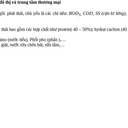
đô thị và trung tâm thương mại
c phát thải, chủ yếu là các chỉ tiêu:
BOD
, COD, SS (cặn lơ lửng),
5
hải bao gồm các hợp chất như protein( 40 – 50%); hydrat cacbon (40 – 
mino (nước tiểu), Phốt pho (phân ),…
 giặt, nước rửa chén bát, sữa tắm,…