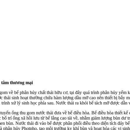
g tâm thương mại
gom về bể phân hủy chất thải hữu cơ, tại đây quá trình phân hủy yếm k
ớc thải sinh hoạt thường chứa hàm lượng dầu mỡ cao nên thiết bị bẫy m
rình xử lý sinh học phía sau. Nước thải ra khỏi bể tách mỡ được dẫn v
 tuyến ống thu gom nước thải đưa về bể điều hòa. Bể điều hòa thiết k
ợc bố trí ống xã hồi lưu từ bể lắng cao tải về, nhằm giảm lượng bùn dư
men bùn. Nước thải đi vào bể được phân phối điều theo diện tích đáy b
à phân hủy Photpho, tạo môi trường kỵ khí bùn và hoạt hóa các vi sinh 