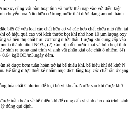
noxic, cùng với bùn hoạt tính và nước thải nạp vào với điều kiện
ình chuyển hóa Nito hữu cơ trong nước thải dưới dạng amoni thành
ặc biệt để vừa loại các chất hữu cơ và các hợp chất chứa nitơ (tồn tại
khí có hiệu quả cao với kích thước bọt khí nhỏ hơn 10 µm lượng oxy
ống và tiêu thụ chất hữu cơ trong nước thải. Lượng khí cung cấp vào
monia thành nitrat NO3-, (2) xáo trộn đều nước thải và bùn hoạt tính
này sinh ra trong quá trình vi sinh vật phân giải các chất ô nhiễm, (4)
,32 – 0,64 kgBOD/m3.ngày đêm.
ùn sẽ được bơm tuần hoàn trở lại bể thiếu khí, bể hiếu khí để khử N
n. Bể lắng được thiết kế nhằm mục đích lắng loại các chất rắn ở dạng
 bằng hóa chất Chlorine để loại bỏ vi khuẩn. Nước sau khi được khử
ược tuần hoàn về bể thiếu khí để cung cấp vi sinh cho quá trình sinh
 lý đúng qui định.