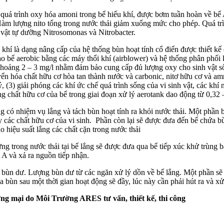
quá trình oxy hóa amoni trong bể hiếu khí, được bơm tuần hoàn về bể A
Hàm lượng nito tổng trong nước thải giảm xuống mức cho phép. Quá tr
h vật tự dưỡng Nitrosomonas và Nitrobacter.
 khí là dạng nâng cấp của hệ thống bùn hoạt tính cổ điển được thiết kế đ
o bể aerobic bằng các máy thổi khí (airblower) và hệ thống phân phối 
g khoảng 2 – 3 mg/l nhằm đảm bảo cung cấp đủ lượng oxy cho sinh vật s
yển hóa chất hữu cơ hòa tan thành nước và carbonic, nitơ hữu cơ và am
lý, (3) giải phóng các khí ức chế quá trình sống của vi sinh vật, các khí 
 trọng chất hữu cơ của bể trong giai đoạn xử lý aerotank dao động từ 0
g có nhiệm vụ lắng và tách bùn hoạt tính ra khỏi nước thải. Một phần b
các chất hữu cơ của vi sinh. Phần còn lại sẽ được đưa đến bể chứa bù
 hiệu suất lắng các chất cặn trong nước thải
 lửng trong nước thải tại bể lắng sẽ được đưa qua bể tiếp xúc khử trùng
 và xả ra nguồn tiếp nhận.
a bùn dư. Lượng bùn dư từ các ngăn xử lý dồn về bể lắng. Một phần sẽ đ
bùn sau một thời gian hoạt động sẽ đầy, lúc này cần phải hút ra và xử
ơng mại
do Môi Trường ARES tư vấn, thiết kế, thi công