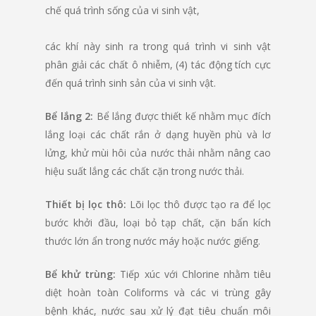
chế quá trình sống của vi sinh vật,
các khí này sinh ra trong quá trình vi sinh vật
phân giải các chất ô nhiễm, (4) tác động tích cực
đến quá trình sinh sản của vi sinh vật.
B
ể
l
ắ
ng 2:
Bể lắng được thiết kế nhằm mục đích
lắng loại các chất rắn ở dạng huyền phù và lơ
lửng, khử mùi hôi của nước thải nhằm nâng cao
hiệu suất lắng các chất cặn trong nước thải.
Thiết bị lọc thô:
Lõi lọc thô được tạo ra để lọc
bước khởi đầu, loại bỏ tạp chất, cặn bẩn kích
thước lớn ẩn trong nước máy hoặc nước giếng.
Bể khử trùng:
Tiếp xúc với Chlorine nhằm tiêu
diệt hoàn toàn Coliforms và các vi trùng gây
bệnh khác, nước sau xử lý đạt tiêu chuẩn môi