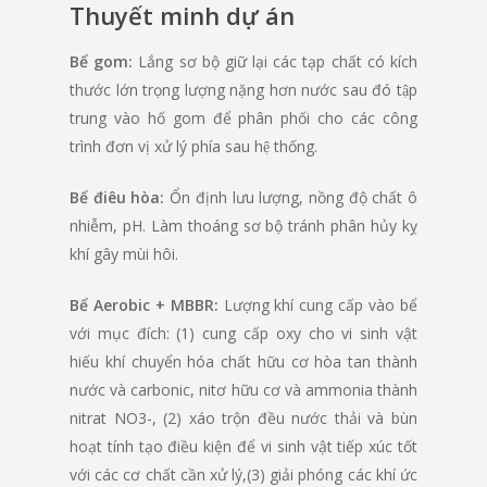
Thuyết minh dự án
Bể gom:
Lắng sơ bộ giữ lại các tạp chất có kích
thước lớn trọng lượng nặng hơn nước sau đó tập
trung vào hố gom để phân phối cho các công
trình đơn vị xử lý phía sau hệ thống.
Bể điêu hòa:
Ổn định lưu lượng, nồng độ chất ô
nhiễm, pH. Làm thoáng sơ bộ tránh phân hủy kỵ
khí gây mùi hôi.
Bể Aerobic + MBBR:
Lượng khí cung cấp vào bể
với mục đích: (1) cung cấp oxy cho vi sinh vật
hiếu khí chuyển hóa chất hữu cơ hòa tan thành
nước và carbonic, nitơ hữu cơ và ammonia thành
nitrat NO3-, (2) xáo trộn đều nước thải và bùn
hoạt tính tạo điều kiện để vi sinh vật tiếp xúc tốt
với các cơ chất cần xử lý,(3) giải phóng các khí ức