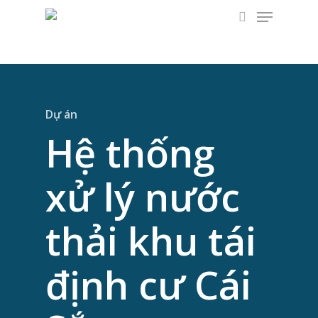
Menu
Skip
to
tìm kiếm
main
content
Dự án
Hệ thống
xử lý nước
thải khu tái
định cư Cái