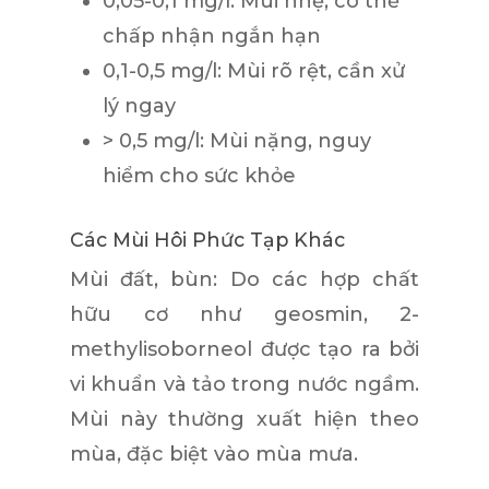
0,05-0,1 mg/l:
Mùi nhẹ, có thể
chấp nhận ngắn hạn
0,1-0,5 mg/l:
Mùi rõ rệt, cần xử
lý ngay
> 0,5 mg/l:
Mùi nặng, nguy
hiểm cho sức khỏe
Các Mùi Hôi Phức Tạp Khác
Mùi đất, bùn:
Do các hợp chất
hữu cơ như geosmin, 2-
methylisoborneol được tạo ra bởi
vi khuẩn và tảo trong nước ngầm.
Mùi này thường xuất hiện theo
mùa, đặc biệt vào mùa mưa.