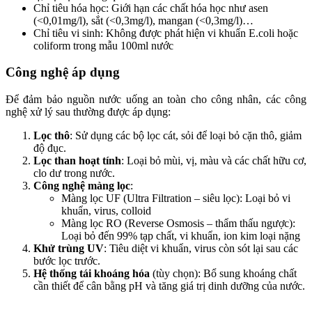
Chỉ tiêu hóa học: Giới hạn các chất hóa học như asen
(<0,01mg/l), sắt (<0,3mg/l), mangan (<0,3mg/l)…
Chỉ tiêu vi sinh: Không được phát hiện vi khuẩn E.coli hoặc
coliform trong mẫu 100ml nước
Công nghệ áp dụng
Để đảm bảo nguồn nước uống an toàn cho công nhân, các công
nghệ xử lý sau thường được áp dụng:
Lọc thô
: Sử dụng các bộ lọc cát, sỏi để loại bỏ cặn thô, giảm
độ đục.
Lọc than hoạt tính
: Loại bỏ mùi, vị, màu và các chất hữu cơ,
clo dư trong nước.
Công nghệ màng lọc
:
Màng lọc UF (Ultra Filtration – siêu lọc): Loại bỏ vi
khuẩn, virus, colloid
Màng lọc RO (Reverse Osmosis – thẩm thấu ngược):
Loại bỏ đến 99% tạp chất, vi khuẩn, ion kim loại nặng
Khử trùng UV
: Tiêu diệt vi khuẩn, virus còn sót lại sau các
bước lọc trước.
Hệ thống tái khoáng hóa
(tùy chọn): Bổ sung khoáng chất
cần thiết để cân bằng pH và tăng giá trị dinh dưỡng của nước.