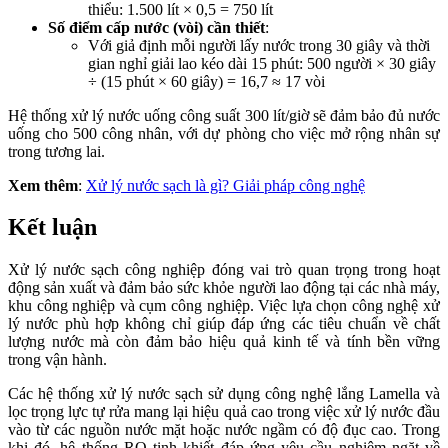
thiểu: 1.500 lít × 0,5 = 750 lít
Số điểm cấp nước (vòi) cần thiết
:
Với giả định mỗi người lấy nước trong 30 giây và thời
gian nghỉ giải lao kéo dài 15 phút: 500 người × 30 giây
÷ (15 phút × 60 giây) = 16,7 ≈ 17 vòi
Hệ thống xử lý nước uống công suất 300 lít/giờ sẽ đảm bảo đủ nước
uống cho 500 công nhân, với dự phòng cho việc mở rộng nhân sự
trong tương lai.
Xem thêm
:
Xử lý nước sạch là gì? Giải pháp công nghệ
Kết luận
Xử lý nước sạch công nghiệp đóng vai trò quan trọng trong hoạt
động sản xuất và đảm bảo sức khỏe người lao động tại các nhà máy,
khu công nghiệp và cụm công nghiệp. Việc lựa chọn công nghệ xử
lý nước phù hợp không chỉ giúp đáp ứng các tiêu chuẩn về chất
lượng nước mà còn đảm bảo hiệu quả kinh tế và tính bền vững
trong vận hành.
Các hệ thống xử lý nước sạch sử dụng công nghệ lắng Lamella và
lọc trọng lực tự rửa mang lại hiệu quả cao trong việc xử lý nước đầu
vào từ các nguồn nước mặt hoặc nước ngầm có độ đục cao. Trong
khi đó, hệ thống RO tinh khiết đáp ứng yêu cầu nghiêm ngặt về