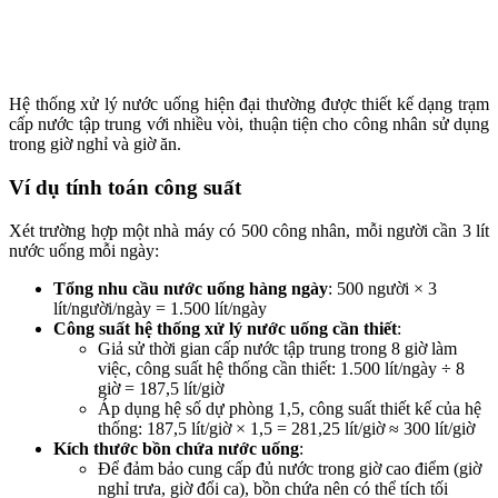
Hệ thống xử lý nước uống hiện đại thường được thiết kế dạng trạm
cấp nước tập trung với nhiều vòi, thuận tiện cho công nhân sử dụng
trong giờ nghỉ và giờ ăn.
Ví dụ tính toán công suất
Xét trường hợp một nhà máy có 500 công nhân, mỗi người cần 3 lít
nước uống mỗi ngày:
Tổng nhu cầu nước uống hàng ngày
: 500 người × 3
lít/người/ngày = 1.500 lít/ngày
Công suất hệ thống xử lý nước uống cần thiết
:
Giả sử thời gian cấp nước tập trung trong 8 giờ làm
việc, công suất hệ thống cần thiết: 1.500 lít/ngày ÷ 8
giờ = 187,5 lít/giờ
Áp dụng hệ số dự phòng 1,5, công suất thiết kế của hệ
thống: 187,5 lít/giờ × 1,5 = 281,25 lít/giờ ≈ 300 lít/giờ
Kích thước bồn chứa nước uống
:
Để đảm bảo cung cấp đủ nước trong giờ cao điểm (giờ
nghỉ trưa, giờ đổi ca), bồn chứa nên có thể tích tối