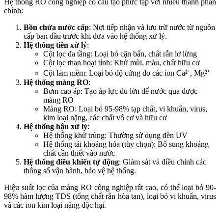
Hệ thống RO công nghiệp có cấu tạo phức tạp với nhiều thành phần
chính:
Bồn chứa nước cấp
: Nơi tiếp nhận và lưu trữ nước từ nguồn
cấp ban đầu trước khi đưa vào hệ thống xử lý.
Hệ thống tiền xử lý
:
Cột lọc đa tầng: Loại bỏ cặn bẩn, chất rắn lơ lửng
Cột lọc than hoạt tính: Khử mùi, màu, chất hữu cơ
Cột làm mềm: Loại bỏ độ cứng do các ion Ca²⁺, Mg²⁺
Hệ thống màng RO
:
Bơm cao áp: Tạo áp lực đủ lớn để nước qua được
màng RO
Màng RO: Loại bỏ 95-98% tạp chất, vi khuẩn, virus,
kim loại nặng, các chất vô cơ và hữu cơ
Hệ thống hậu xử lý
:
Hệ thống khử trùng: Thường sử dụng đèn UV
Hệ thống tái khoáng hóa (tùy chọn): Bổ sung khoáng
chất cần thiết vào nước
Hệ thống điều khiển tự động
: Giám sát và điều chỉnh các
thông số vận hành, bảo vệ hệ thống.
Hiệu suất lọc của màng RO công nghiệp rất cao, có thể loại bỏ 90-
98% hàm lượng TDS (tổng chất rắn hòa tan), loại bỏ vi khuẩn, virus
và các ion kim loại nặng độc hại.