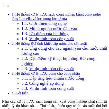
Hệ thống xử lý nước sạch công nghiệp bằng công nghệ
lắng Lamella và lọc trọng lực tự rửa
Giới thiệu công nghệ
Mô tả nguồn nước đầu vào
Ưu điểm của hệ thống
Ví dụ tính toán công suất
Hệ thống RO tinh khiết cấp nước cho sản xuất
Ứng dụng cho các ngành yêu cầu nước chất
lượng cao
Đặc điểm kỹ thuật hệ thống RO công
nghiệp
Ví dụ tính toán công suất
Hệ thống xử lý nước uống cho công nhân
Đáp ứng tiêu chuẩn nước uống
Công nghệ áp dụng
Ví dụ tính toán công suất
Kết luận
Nhu cầu xử lý nước sạch trong sản xuất công nghiệp phát sinh từ
nhiều lý do khác nhau. Thứ nhất, nhiều quy trình sản xuất đòi hỏi