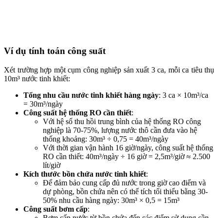
Ví dụ tính toán công suất
Xét trường hợp một cụm công nghiệp sản xuất 3 ca, mỗi ca tiêu thụ
10m³ nước tinh khiết:
Tổng nhu cầu nước tinh khiết hàng ngày
: 3 ca × 10m³/ca
= 30m³/ngày
Công suất hệ thống RO cần thiết
:
Với hệ số thu hồi trung bình của hệ thống RO công
nghiệp là 70-75%, lượng nước thô cần đưa vào hệ
thống khoảng: 30m³ ÷ 0,75 = 40m³/ngày
Với thời gian vận hành 16 giờ/ngày, công suất hệ thống
RO cần thiết: 40m³/ngày ÷ 16 giờ = 2,5m³/giờ ≈ 2.500
lít/giờ
Kích thước bồn chứa nước tinh khiết
:
Để đảm bảo cung cấp đủ nước trong giờ cao điểm và
dự phòng, bồn chứa nên có thể tích tối thiểu bằng 30-
50% nhu cầu hàng ngày: 30m³ × 0,5 = 15m³
Công suất bơm cấp
:
Bơm cấp nước từ bồn chứa đến các điểm sử dụng cần