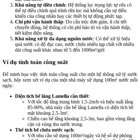
Khả năng tự điều chỉnh
: Hệ thống lọc trọng lực tự rửa có
thể tự điều chỉnh quá trình rửa lọc mà không cần sự điều
khiển của công nhân hay các thiết bị tự động phức tạp.
Chi phí vận hành thấp
: Do cấu trúc đơn giản, ít chi tiết
chuyển động, hệ thống có chi phí bảo trì và vận hành thấp,
tiết kiệm điện năng.
Khả năng xử lý đa dạng nguồn nước
: Có thể xử lý hiệu
quả nước có độ đục cao, nước chứa nhiều tạp chất với nhiều
dải công suất khác nhau từ 5 đến 1000m³/giờ.
Ví dụ tính toán công suất
Để minh họa việc tính toán công suất cho một hệ thống xử lý nước
sạch, hãy xem xét ví dụ của một nhà máy sử dụng 100m³ nước mỗi
ngày:
Diện tích bể lắng Lamella cần thiết
:
Với tốc độ lắng trung bình 1,5-2m/h và hiệu suất lắng
85-90%, nhà máy cần bể lắng Lamella có diện tích bề
mặt khoảng 2,5-3m².
Chiều cao bể lắng khoảng 2,5-3m, bao gồm vùng lắng
cặn và vùng thu nước trong.
Thể tích bể chứa nước sạch
:
Với nhu cầu sử dụng 100m³/ngày và hệ số dự phòng