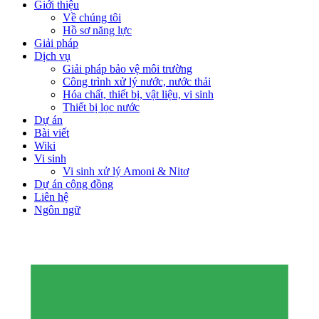
Menu
Giới thiệu
Về chúng tôi
Hồ sơ năng lực
Giải pháp
Dịch vụ
Giải pháp bảo vệ môi trường
Công trình xử lý nước, nước thải
Hóa chất, thiết bị, vật liệu, vi sinh
Thiết bị lọc nước
Dự án
Bài viết
Wiki
Vi sinh
Vi sinh xử lý Amoni & Nitơ
Dự án cộng đồng
Liên hệ
Ngôn ngữ