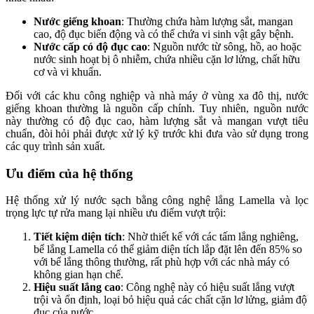
Nước giếng khoan
: Thường chứa hàm lượng sắt, mangan
cao, độ đục biến động và có thể chứa vi sinh vật gây bệnh.
Nước cấp có độ đục cao
: Nguồn nước từ sông, hồ, ao hoặc
nước sinh hoạt bị ô nhiễm, chứa nhiều cặn lơ lửng, chất hữu
cơ và vi khuẩn.
Đối với các khu công nghiệp và nhà máy ở vùng xa đô thị, nước
giếng khoan thường là nguồn cấp chính. Tuy nhiên, nguồn nước
này thường có độ đục cao, hàm lượng sắt và mangan vượt tiêu
chuẩn, đòi hỏi phải được xử lý kỹ trước khi đưa vào sử dụng trong
các quy trình sản xuất.
Ưu điểm của hệ thống
Hệ thống xử lý nước sạch bằng công nghệ lắng Lamella và lọc
trọng lực tự rửa mang lại nhiều ưu điểm vượt trội:
Tiết kiệm diện tích
: Nhờ thiết kế với các tấm lắng nghiêng,
bể lắng Lamella có thể giảm diện tích lắp đặt lên đến 85% so
với bể lắng thông thường, rất phù hợp với các nhà máy có
không gian hạn chế.
Hiệu suất lắng cao
: Công nghệ này có hiệu suất lắng vượt
trội và ổn định, loại bỏ hiệu quả các chất cặn lơ lửng, giảm độ
đục của nước.