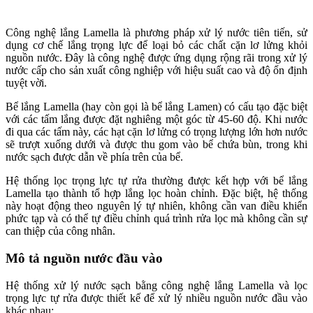
Công nghệ lắng Lamella là phương pháp xử lý nước tiên tiến, sử
dụng cơ chế lắng trọng lực để loại bỏ các chất cặn lơ lửng khỏi
nguồn nước. Đây là công nghệ được ứng dụng rộng rãi trong xử lý
nước cấp cho sản xuất công nghiệp với hiệu suất cao và độ ổn định
tuyệt vời.
Bể lắng Lamella (hay còn gọi là bể lắng Lamen) có cấu tạo đặc biệt
với các tấm lắng được đặt nghiêng một góc từ 45-60 độ. Khi nước
đi qua các tấm này, các hạt cặn lơ lửng có trọng lượng lớn hơn nước
sẽ trượt xuống dưới và được thu gom vào bể chứa bùn, trong khi
nước sạch được dẫn về phía trên của bể.
Hệ thống lọc trọng lực tự rửa thường được kết hợp với bể lắng
Lamella tạo thành tổ hợp lắng lọc hoàn chỉnh. Đặc biệt, hệ thống
này hoạt động theo nguyên lý tự nhiên, không cần van điều khiển
phức tạp và có thể tự điều chỉnh quá trình rửa lọc mà không cần sự
can thiệp của công nhân.
Mô tả nguồn nước đầu vào
Hệ thống xử lý nước sạch bằng công nghệ lắng Lamella và lọc
trọng lực tự rửa được thiết kế để xử lý nhiều nguồn nước đầu vào
khác nhau: