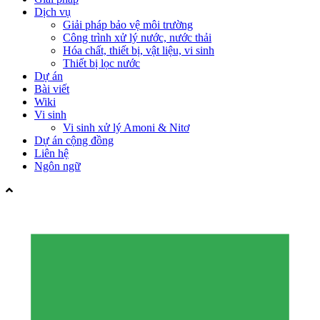
Dịch vụ
Giải pháp bảo vệ môi trường
Công trình xử lý nước, nước thải
Hóa chất, thiết bị, vật liệu, vi sinh
Thiết bị lọc nước
Dự án
Bài viết
Wiki
Vi sinh
Vi sinh xử lý Amoni & Nitơ
Dự án cộng đồng
Liên hệ
Ngôn ngữ