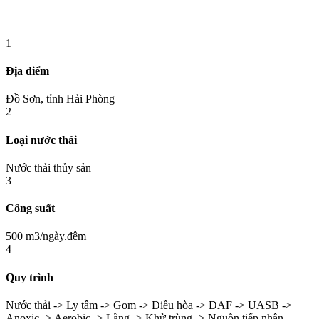
1
Địa điểm
Đồ Sơn, tỉnh Hải Phòng
2
Loại nước thải
Nước thải thủy sản
3
Công suất
500 m3/ngày.đêm
4
Quy trình
Nước thải -> Ly tâm -> Gom -> Điều hòa -> DAF -> UASB ->
Anoxic -> Aerobic -> Lắng -> Khử trùng -> Nguồn tiếp nhận