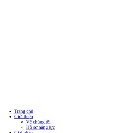
Close
Trang chủ
Menu
Giới thiệu
Về chúng tôi
Hồ sơ năng lực
Giải pháp