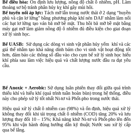
Bể điều hòa:
Ổn định lưu lượng, nồng độ chất ô nhiễm, pH. Làm
thoáng sơ bộ tránh phân hủy kỵ khí gây mùi hôi.
Bể tuyển nổi áp lực:
Tách mỡ lẫn trong nước thải ở 2 dạng “huyền
phù và cặn lơ lửng” bằng phương pháp khí nén DAF nhằm làm nổi
các hạt lơ lửng tạo ván bã mỡ bề mặt. Thu hồi bã mỡ bề mặt bằng
máy gạt mỡ làm giảm nồng độ ô nhiễm đủ điều kiện cho giai đoạn
xử lý sinh học.
Bể UASB:
Sử dụng các dòng vi sinh vật phân hủy yếm khí và các
giá thể nhằm tạo khả năng dính bám cho vi sinh vật hoạt động tốt
hơn, đảm bảo các thông số đầu vào cho cụm bể xử lý sinh học hiếu
khí phía sau làm việc hiệu quả và chất lượng nước đầu ra đạt yêu
cầu.
Bể Anoxic + Aerobic:
Sử dụng luân phiên thay đổi giữa quá trình
thiếu khí và hiếu khí (quá trình tuần hoàn bùn) trong hệ thống, điều
này cho phép xử lý tốt nhất Ni-tơ và Phốt-pho trong nước thải.
Hiệu quả xử lý chất ô nhiễm cao (98%) và ổn định, hiệu quả xử lý
không thay đổi khi tải trọng chất ô nhiễm (COD) tăng 20% và lưu
lượng thay đổi 10 – 15%; Khả năng khử Ni-tơ và Phốt-pho lên đến
95% khi vận hành đúng hướng dẫn kỹ thuật; Nước sau xử lý cấp
qua bể lắng.