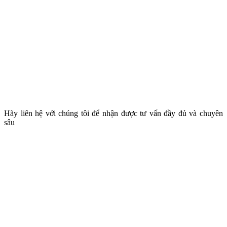
Bạn cần giải pháp xử lý
nước thải như dự án này?
Hãy liên hệ với chúng tôi để nhận được tư vấn đầy đủ và chuyên
sâu