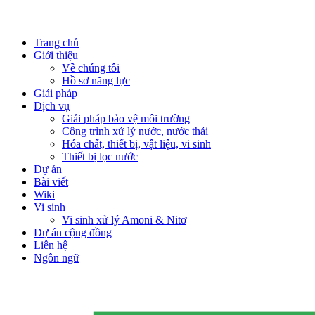
Close
Trang chủ
Menu
Giới thiệu
Về chúng tôi
Hồ sơ năng lực
Giải pháp
Dịch vụ
Giải pháp bảo vệ môi trường
Công trình xử lý nước, nước thải
Hóa chất, thiết bị, vật liệu, vi sinh
Thiết bị lọc nước
Dự án
Bài viết
Wiki
Vi sinh
Vi sinh xử lý Amoni & Nitơ
Dự án cộng đồng
Liên hệ
Ngôn ngữ