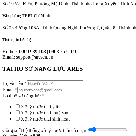
Số 19 Yết Kiêu, Phường Mỹ Bình, Thành phố Long Xuyên, Tỉnh An
Văn phòng TP Hồ Chí Minh
Số 03 đường 105A, Trịnh Quang Nghị, Phường 7, Quận 8, Thành p
Thông tin liên hệ:
Hotline: 0909 939 108 | 0903 757 109
Email: support@aresen.vn
TẢI HỒ SƠ NĂNG LỰC ARES
Họ và Tên
*
Email
*
Loại hồ sơ năng lực
*
Xử lý nước thải y tế
Xử lý nước thải thuỷ sản
Xử lý nước thải sinh hoạt
Công suất hệ thống xử lý nước thải của bạn
Selected Value:
500