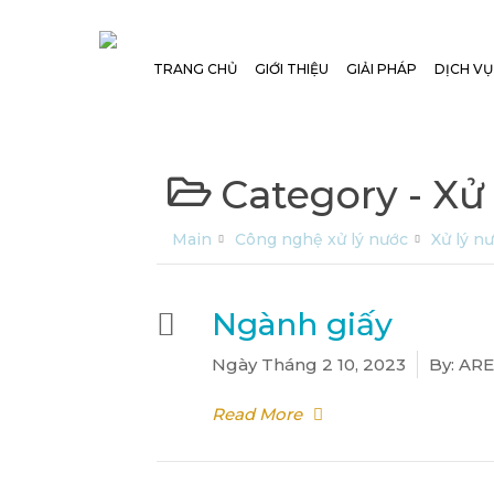
Skip
to
TRANG CHỦ
GIỚI THIỆU
GIẢI PHÁP
DỊCH VỤ
main
content
Category -
Xử 
Main
Công nghệ xử lý nước
Xử lý nư
Ngành giấy
Ngày
Tháng 2 10, 2023
By:
ARE
Read More