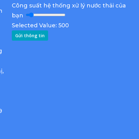
Công suất hệ thống xử lý nước thải của
n
bạn
Selected Value:
500
Gửi thông tin
g
ị,
9