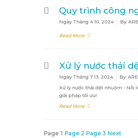
Quy trình công ng
Ngày
Tháng 4 10, 2024
By:
ARE
Read More
Xử lý nước thải d
Ngày
Tháng 7 13, 2024
By:
ARE
Xử lý nước thải dệt nhuộm - Nỗi 
giải pháp tối ưu!
Read More
Phân
Page
1
Page
2
Page
3
Next