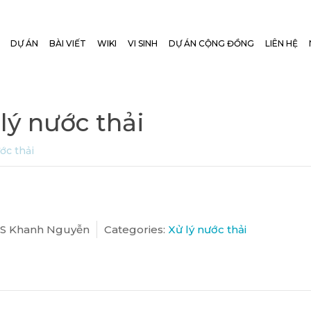
DỰ ÁN
BÀI VIẾT
WIKI
VI SINH
DỰ ÁN CỘNG ĐỒNG
LIÊN HỆ
lý nước thải
ớc thải
S Khanh Nguyễn
Categories:
Xử lý nước thải