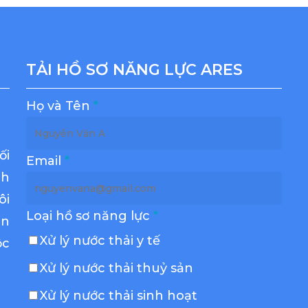
TẢI HỒ SƠ NĂNG LỰC ARES
Họ và Tên
*
ối
Email
*
nh
ôi
Loại hồ sơ năng lực
*
àn
Xử lý nước thải y tế
ộc
Xử lý nước thải thuỷ sản
Xử lý nước thải sinh hoạt