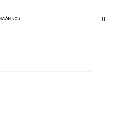
TÌM
NGÔN NGỮ
KIẾM