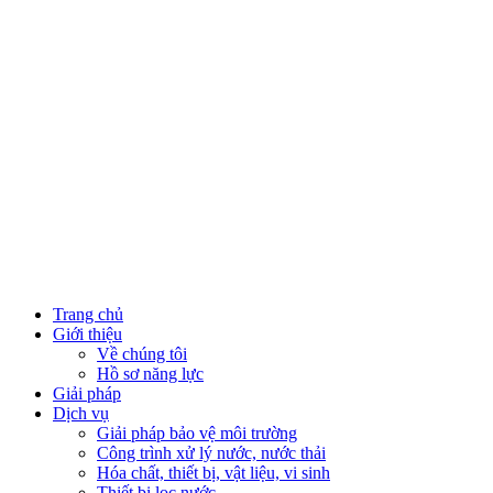
Close
Trang chủ
Menu
Giới thiệu
Về chúng tôi
Hồ sơ năng lực
Giải pháp
Dịch vụ
Giải pháp bảo vệ môi trường
Công trình xử lý nước, nước thải
Hóa chất, thiết bị, vật liệu, vi sinh
Thiết bị lọc nước