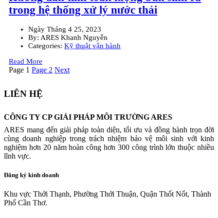
trong hệ thống xử lý nước thải
Ngày
Tháng 4 25, 2023
By:
ARES Khanh Nguyễn
Categories:
Kỹ thuật vận hành
Read More
Phân
Page
1
Page
2
Next
trang
LIÊN HỆ
bài
viết
CÔNG TY CP GIẢI PHÁP MÔI TRƯỜNG ARES
ARES mang đến giải pháp toàn diện, tối ưu và đồng hành trọn đời
cùng doanh nghiệp trong trách nhiệm bảo vệ môi sinh với kinh
nghiệm hơn 20 năm hoàn công hơn 300 công trình lớn thuộc nhiều
lĩnh vực.
Đăng ký kinh doanh
Khu vực Thới Thạnh, Phường Thới Thuận, Quận Thốt Nốt, Thành
Phố Cần Thơ.