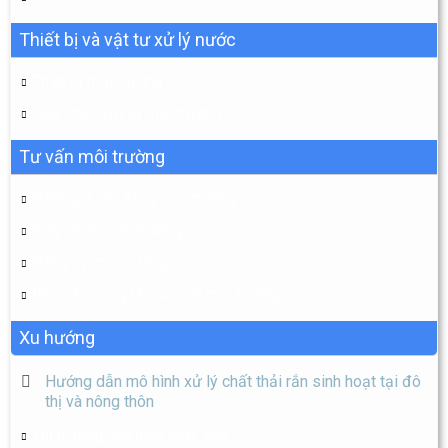
Thiết bị và vật tư xử lý nước
Thiết bị môi trường
Hoá chất, vật tư môi trường
Tư vấn môi trường
Đánh giá tác động môi trường
Giấy phép môi trường
Đăng ký môi trường
Báo cáo công tác bảo vệ môi trường
Xu hướng
Hướng dẫn mô hình xử lý chất thải rắn sinh hoạt tại đô
thị và nông thôn
Thị trường chế biến thủy sản