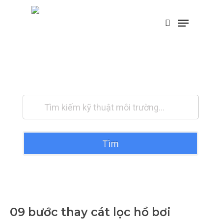
Skip
Menu
tìm kiếm
to
main
content
Tài liệu môi trường
Tìm
09 bước thay cát lọc hồ bơi