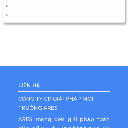
Tài liệu phát luật mới nhất
Môi trường
LIÊN HỆ
CÔNG TY CP GIẢI PHÁP MÔI
TRƯỜNG ARES
ARES mang đến giải pháp toàn