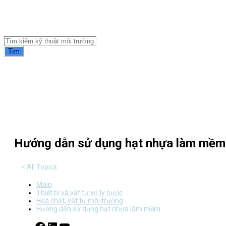
Tài liệu môi trường
Tìm
Mục lục
Hướng dẫn sử dụng hạt nhựa làm mềm
< All Topics
Main
Thiết bị và vật tư xử lý nước
Hoá chất, vật tư môi trường
Hướng dẫn sử dụng hạt nhựa làm mềm
Facebook
LinkedIn
YouTube