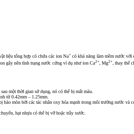
+
 vật liệu tổng hợp có chứa các ion Na
có khả năng làm mềm nước với c
2+
2+
ion gây nên tình trạng nước cứng ví dụ như ion Ca
, Mg
, thay thế 
, sau một thời gian sử dụng, nó có thể bị mất màu.
 bình từ 0.42mm – 1.25mm.
t bị bào mòn bởi các tác nhân oxy hóa mạnh trong môi trường nước và c
chuyển, hạt nhựa có thể bị vỡ hoặc trầy xước.