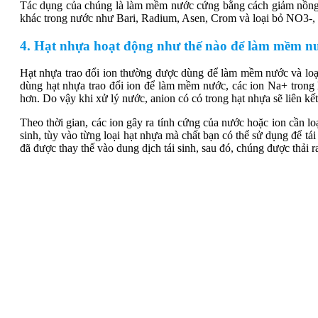
Tác dụng của chúng là làm mềm nước cứng bằng cách giảm nồng đ
khác trong nước như Bari, Radium, Asen, Crom và loại bỏ NO3
4. Hạt nhựa hoạt động như thế nào để làm mềm n
Hạt nhựa trao đổi ion thường được dùng để làm mềm nước và loại
dùng hạt nhựa trao đổi ion để làm mềm nước, các ion Na+ trong h
hơn. Do vậy khi xử lý nước, anion có có trong hạt nhựa sẽ liên 
Theo thời gian, các ion gây ra tính cứng của nước hoặc ion cần loạ
sinh, tùy vào từng loại hạt nhựa mà chất bạn có thể sử dụng để tái 
đã được thay thế vào dung dịch tái sinh, sau đó, chúng được thải r