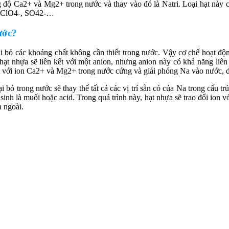
ộ Ca2+ và Mg2+ trong nước và thay vào đó là Natri. Loại hạt này c
-, ClO4-, SO42-…
ước?
 bỏ các khoáng chất không cần thiết trong nước. Vậy cơ chế hoạt độn
ạt nhựa sẽ liên kết với một anion, nhưng anion này có khả năng liên
kết với ion Ca2+ và Mg2+ trong nước cứng và giải phóng Na vào nước,
i bỏ trong nước sẽ thay thế tất cả các vị trí sẵn có của Na trong cấu tr
sinh là muối hoặc acid. Trong quá trình này, hạt nhựa sẽ trao đổi ion vớ
a ngoài.