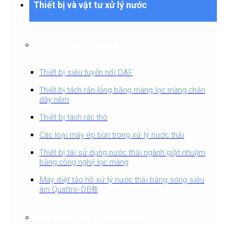
Thiết bị và vật tư xử lý nước
Thiết bị môi trường
Thiết bị siêu tuyển nổi DAF
Thiết bị tách rắn lỏng bằng màng lọc màng chắn
dây nêm
Thiết bị tách rác thô
Các loại máy ép bùn trong xử lý nước thải
Thiết bị tái sử dụng nước thải ngành giặt nhuộm
bằng công nghệ lọc màng
Máy diệt tảo hồ xử lý nước thải bằng sóng siêu
âm Quattro-DB®
Hoá chất, vật tư môi trường