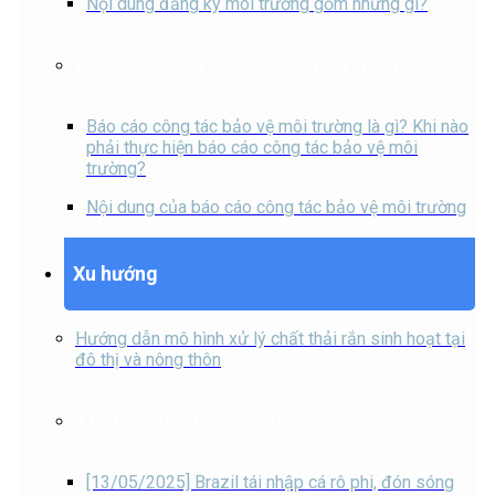
Nội dung đăng ký môi trường gồm những gì?
Báo cáo công tác bảo vệ môi trường
Báo cáo công tác bảo vệ môi trường là gì? Khi nào
phải thực hiện báo cáo công tác bảo vệ môi
trường?
Nội dung của báo cáo công tác bảo vệ môi trường
Xu hướng
Hướng dẫn mô hình xử lý chất thải rắn sinh hoạt tại
đô thị và nông thôn
Thị trường chế biến thủy sản
[13/05/2025] Brazil tái nhập cá rô phi, đón sóng