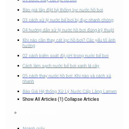
Báo giá lắp đặt hệ thống lọc nước hồ bơi
03 cách xử lý nước bể bơi bị đục nhanh chóng
04 hướng dẫn xử lý nước hồ bơi đúng kỹ thuật
Khi nào cần thay cát lọc hồ bơi? Các yếu tố ảnh
hưởng
02 cách kiểm soát độ pH trong nước bể bơi
Cách làm sạch nước bể bơi xanh lá cây
05 cách thay nước hồ bơi: Khi nào và cách xả
nhanh
Báo Giá Hệ thống Xử Lý Nước Cấp Lắng Lamen
Show All Articles (1)
Collapse Articles
Xử lý nước thải
Ngành giấy