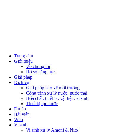
Close
Trang chủ
Menu
Giới thiệu
Về chúng tôi
Hồ sơ năng lực
Giải pháp
Dịch vụ
Giải pháp bảo vệ môi trường
Công trình xử lý nước, nước thải
Hóa chất, thiết bị, vật liệu, vi sinh
Thiết bị lọc nước
Dự án
Bài viết
Wiki
Vi sinh
Vi sinh xử lý Amoni & Nitơ