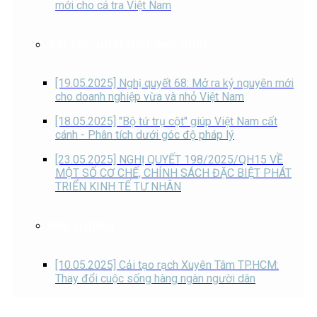
mới cho cá tra Việt Nam
Tài liệu phát luật mới nhất
[19.05.2025] Nghị quyết 68: Mở ra kỷ nguyên mới
cho doanh nghiệp vừa và nhỏ Việt Nam
[18.05.2025] "Bộ tứ trụ cột" giúp Việt Nam cất
cánh - Phân tích dưới góc độ pháp lý
[23.05.2025] NGHỊ QUYẾT 198/2025/QH15 VỀ
MỘT SỐ CƠ CHẾ, CHÍNH SÁCH ĐẶC BIỆT PHÁT
TRIỂN KINH TẾ TƯ NHÂN
Môi trường
[10.05.2025] Cải tạo rạch Xuyên Tâm TP.HCM:
Thay đổi cuộc sống hàng ngàn người dân