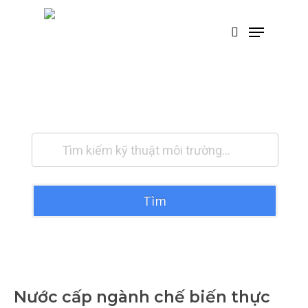
Skip
Menu
tìm kiếm
to
main
content
Tài liệu môi trường
Tìm
Nước cấp ngành chế biến thực