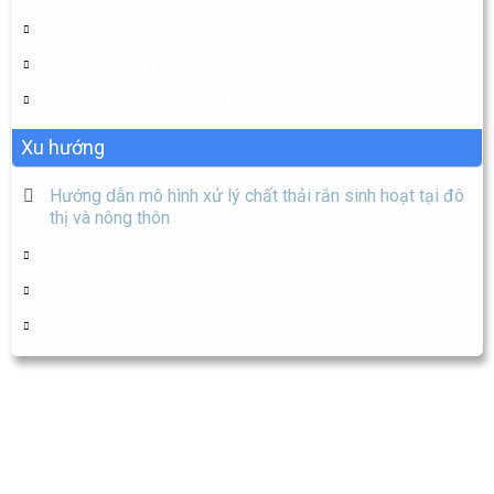
Giấy phép môi trường
Đăng ký môi trường
Báo cáo công tác bảo vệ môi trường
Xu hướng
Hướng dẫn mô hình xử lý chất thải rắn sinh hoạt tại đô
thị và nông thôn
Thị trường chế biến thủy sản
Tài liệu phát luật mới nhất
Môi trường