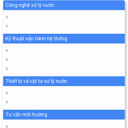
Công nghệ xử lý nước
Xử lý nước sạch
Xử lý nước thải
Kỹ thuật vận hành hệ thống
Xử lý sự cố hệ thống
Thông số môi trường
Kỹ thuật vận hành
Thiết bị và vật tư xử lý nước
Thiết bị môi trường
Hoá chất, vật tư môi trường
Tư vấn môi trường
Đánh giá tác động môi trường