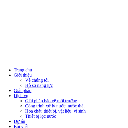
Close
Trang chủ
Menu
Giới thiệu
Về chúng tôi
Hồ sơ năng lực
Giải pháp
Dịch vụ
Giải pháp bảo vệ môi trường
Công trình xử lý nước, nước thải
Hóa chất, thiết bị, vật liệu, vi sinh
Thiết bị lọc nước
Dự án
Bài viết