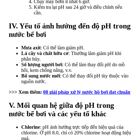
Chạy máy bơm ít nhất 6 giờ.
Kiểm tra lại pH sau 24 giờ và điều chỉnh nếu
cần.
IV. Yếu tố ảnh hưởng đến
độ pH
trong
nước bể bơi
Mưa axit
: Có thể làm giảm pH.
Lá cây và chất hữu cơ
: Thường làm giảm pH khi
phân hủy.
Số lượng người bơi
: Có thể làm thay đổi pH do mồ
hôi, kem chống nắng, v.v.
Bổ sung nước mới
: Có thể thay đổi pH tùy thuộc vào
nguồn nước.
>>> Xem thêm:
08 giải pháp xử lý nước hồ bơi đạt chuẩn
V. Mối quan hệ giữa
độ pH
trong
nước bể bơi và các yếu tố khác
Chlorine
: pH ảnh hưởng trực tiếp đến hiệu quả của
chlorine. Ở pH 8.0, chỉ có 20% chlorine hoạt động hiệu
quả.