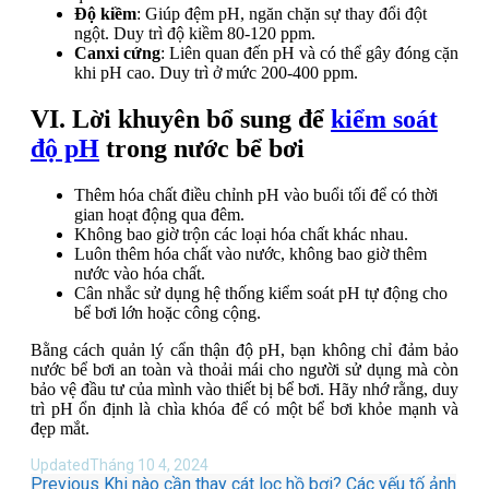
Độ kiềm
: Giúp đệm pH, ngăn chặn sự thay đổi đột
ngột. Duy trì độ kiềm 80-120 ppm.
Canxi cứng
: Liên quan đến pH và có thể gây đóng cặn
khi pH cao. Duy trì ở mức 200-400 ppm.
VI. Lời khuyên bổ sung
để
kiểm soát
độ pH
trong nước bể bơi
Thêm hóa chất điều chỉnh pH vào buổi tối để có thời
gian hoạt động qua đêm.
Không bao giờ trộn các loại hóa chất khác nhau.
Luôn thêm hóa chất vào nước, không bao giờ thêm
nước vào hóa chất.
Cân nhắc sử dụng hệ thống kiểm soát pH tự động cho
bể bơi lớn hoặc công cộng.
Bằng cách quản lý cẩn thận độ pH, bạn không chỉ đảm bảo
nước bể bơi an toàn và thoải mái cho người sử dụng mà còn
bảo vệ đầu tư của mình vào thiết bị bể bơi. Hãy nhớ rằng, duy
trì pH ổn định là chìa khóa để có một bể bơi khỏe mạnh và
đẹp mắt.
Updated
Tháng 10 4, 2024
Previous
Khi nào cần thay cát lọc hồ bơi? Các yếu tố ảnh