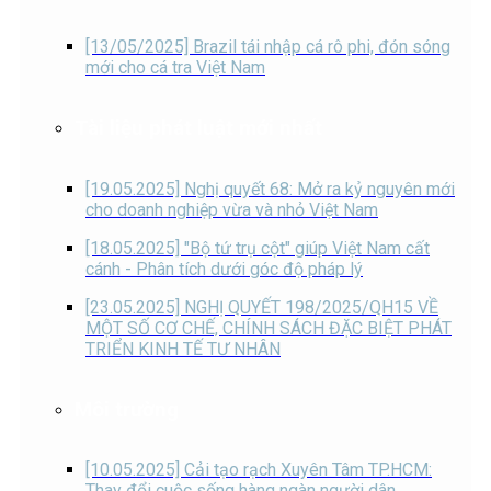
[13/05/2025] Brazil tái nhập cá rô phi, đón sóng
mới cho cá tra Việt Nam
Tài liệu phát luật mới nhất
[19.05.2025] Nghị quyết 68: Mở ra kỷ nguyên mới
cho doanh nghiệp vừa và nhỏ Việt Nam
[18.05.2025] "Bộ tứ trụ cột" giúp Việt Nam cất
cánh - Phân tích dưới góc độ pháp lý
[23.05.2025] NGHỊ QUYẾT 198/2025/QH15 VỀ
MỘT SỐ CƠ CHẾ, CHÍNH SÁCH ĐẶC BIỆT PHÁT
TRIỂN KINH TẾ TƯ NHÂN
Môi trường
[10.05.2025] Cải tạo rạch Xuyên Tâm TP.HCM:
Thay đổi cuộc sống hàng ngàn người dân