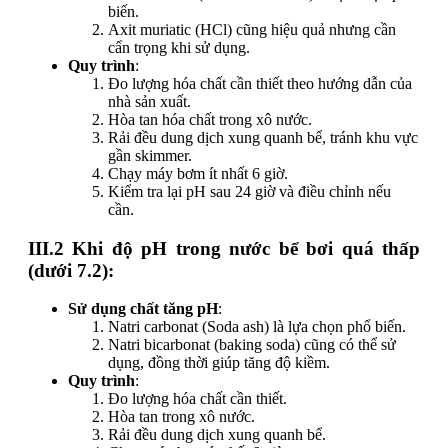
biến.
Axit muriatic (HCl) cũng hiệu quả nhưng cần
cẩn trọng khi sử dụng.
Quy trình
:
Đo lượng hóa chất cần thiết theo hướng dẫn của
nhà sản xuất.
Hòa tan hóa chất trong xô nước.
Rải đều dung dịch xung quanh bể, tránh khu vực
gần skimmer.
Chạy máy bơm ít nhất 6 giờ.
Kiểm tra lại pH sau 24 giờ và điều chỉnh nếu
cần.
III.2 Khi độ pH trong nước bể bơi quá thấp
(dưới 7.2):
Sử dụng chất tăng pH
:
Natri carbonat (Soda ash) là lựa chọn phổ biến.
Natri bicarbonat (baking soda) cũng có thể sử
dụng, đồng thời giúp tăng độ kiềm.
Quy trình
:
Đo lượng hóa chất cần thiết.
Hòa tan trong xô nước.
Rải đều dung dịch xung quanh bể.