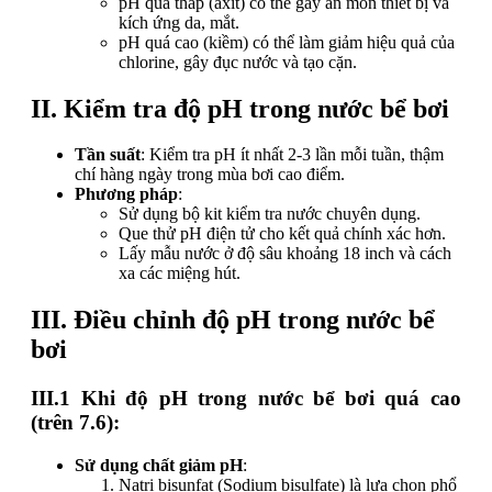
pH quá thấp (axit) có thể gây ăn mòn thiết bị và
kích ứng da, mắt.
pH quá cao (kiềm) có thể làm giảm hiệu quả của
chlorine, gây đục nước và tạo cặn.
II. Kiểm tra độ pH
trong nước bể bơi
Tần suất
: Kiểm tra pH ít nhất 2-3 lần mỗi tuần, thậm
chí hàng ngày trong mùa bơi cao điểm.
Phương pháp
:
Sử dụng bộ kit kiểm tra nước chuyên dụng.
Que thử pH điện tử cho kết quả chính xác hơn.
Lấy mẫu nước ở độ sâu khoảng 18 inch và cách
xa các miệng hút.
III. Điều chỉnh
độ pH
trong nước bể
bơi
III.1 Khi độ pH trong nước bể bơi quá cao
(trên 7.6):
Sử dụng chất giảm pH
:
Natri bisunfat (Sodium bisulfate) là lựa chọn phổ