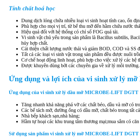
Tính chất hoá học
Dung dịch lỏng chứa nhiều loại vi sinh hoạt tính cao, ổn đ
Phù hợp cho mọi vị trí, từ bể thu mỡ đến hầm chứa nước thả
Hiệu quả đối với hệ thống có chỉ số FOG quá tải.
Vi sinh vật chủ yếu trong sản phẩm là Bacillus subtilis, Ba
hủy hợp chất.
Cải thiện chất lượng nước thải và giảm BOD, COD và SS đ
Tất cả các loại vi sinh vật trong sản phẩm đều được nuôi tr
Cơ chế hoạt động linh hoạt, phù hợp cho việc xử lý các hệ 
Được khuyên dùng bởi các chuyên gia về xử lý môi trường.
Ứng dụng và lợi ích của vi sinh xử l
Ứng dụng của vi sinh xử lý dầu mỡ MICROBE-LIFT DGTT
Tăng nhanh khả năng phá vỡ các chất béo, dầu và mỡ có tro
Các bể tách mỡ, đường ống có dầu mỡ, chất béo trong tất cả
Nhà bếp khách sạn,nhà hàng;
Hầm tự hoại các khu trung tâm thương mại;mua sắm có căn t
Sử dụng sản phẩm vi sinh xử lý mỡ MICROBE-LIFT DGTT có