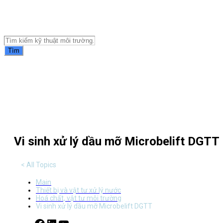
Tài liệu môi trường
Tìm
Mục lục
Vi sinh xử lý dầu mỡ Microbelift DGTT
< All Topics
Main
Thiết bị và vật tư xử lý nước
Hoá chất, vật tư môi trường
Vi sinh xử lý dầu mỡ Microbelift DGTT
Facebook
LinkedIn
YouTube