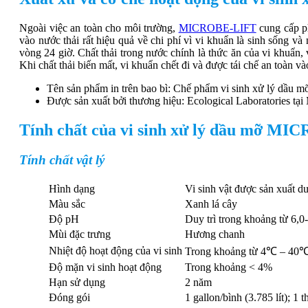
Ngoài việc an toàn cho môi trường,
MICROBE-LIFT
cung cấp ph
vào nước thải rất hiệu quả về chi phí vì vi khuẩn là sinh sống v
vòng 24 giờ. Chất thải trong nước chính là thức ăn của vi khuẩn,
Khi chất thải biến mất, vi khuẩn chết đi và được tái chế an toàn v
Tên sản phẩm in trên bao bì: Chế phẩm vi sinh xử lý dầu 
Được sản xuất bởi thương hiệu: Ecological Laboratories tại
Tính chất của vi sinh xử lý dầu mỡ 
Tính chất vật lý
Hình dạng
Vi sinh vật được sản xuất d
Màu sắc
Xanh lá cây
Độ pH
Duy trì trong khoảng từ 6,0
Mùi đặc trưng
Hương chanh
Nhiệt độ hoạt động của vi sinh
Trong khoảng từ 4℃ – 40
Độ mặn vi sinh hoạt động
Trong khoảng < 4%
Hạn sử dụng
2 năm
Đóng gói
1 gallon/bình (3.785 lít); 1 