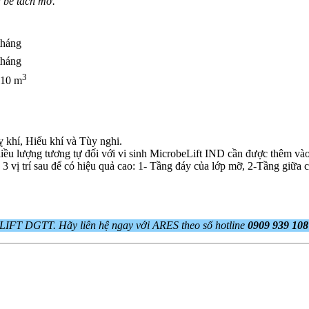
a bể tách mỡ.
tháng
tháng
3
 10 m
 khí, Hiếu khí và Tùy nghi.
liều lượng tương tự đối với vi sinh MicrobeLift IND cần được thêm vào
 3 vị trí sau để có hiệu quả cao: 1- Tầng đáy của lớp mỡ, 2-Tầng giữa 
IFT DGTT. Hãy liên hệ ngay với ARES theo số hotline
0909 939 10