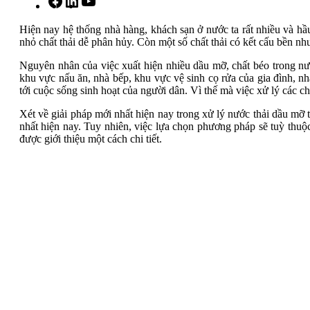
Hiện nay hệ thống nhà hàng, khách sạn ở nước ta rất nhiều và hầ
nhỏ chất thải dễ phân hủy. Còn một số chất thải có kết cấu bền nh
Nguyên nhân của việc xuất hiện nhiều dầu mỡ, chất béo trong nước 
khu vực nấu ăn, nhà bếp, khu vực vệ sinh cọ rửa của gia đình, 
tới cuộc sống sinh hoạt của người dân. Vì thế mà việc xử lý các chấ
Xét về giải pháp mới nhất hiện nay trong xử lý nước thải dầu mỡ t
nhất hiện nay. Tuy nhiên, việc lựa chọn phương pháp sẽ tuỳ thuộ
được giới thiệu một cách chi tiết.