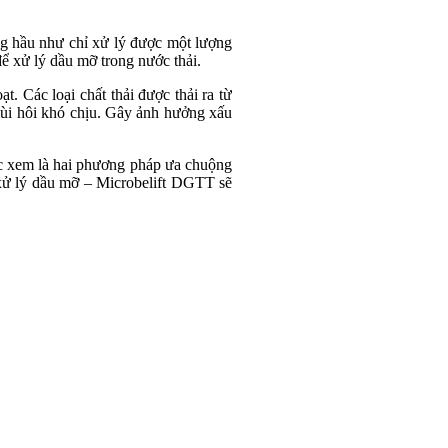
ống hầu như chỉ xử lý được một lượng
để xử lý dầu mỡ trong nước thải.
t. Các loại chất thải được thải ra từ
mùi hôi khó chịu. Gây ảnh hưởng xấu
 xem là hai phương pháp ưa chuộng
h xử lý dầu mỡ – Microbelift DGTT sẽ