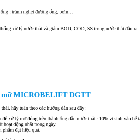
g ống ; tránh nghẹt đường ống, bơm…
 thống xử lý nước thải và giảm BOD, COD, SS trong nước thải đầu ra.
ý dầu mỡ MICROBELIFT DGTT
 thải, hãy tuân theo các hướng dẫn sau đây:
 để xử lý mỡ đóng trên thành ống dẫn nước thải : 10% vi sinh vào bể
t hoạt động nhất trong ngày.
ản phẩm đạt hiệu quả.