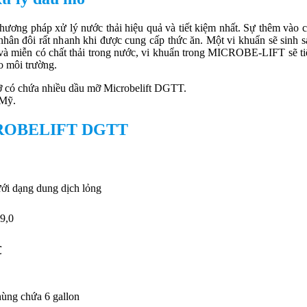
ương pháp xử lý nước thải hiệu quả và tiết kiệm nhất. Sự thêm vào 
à nhân đôi rất nhanh khi được cung cấp thức ăn. Một vi khuẩn sẽ sinh s
 và miễn có chất thải trong nước, vi khuẩn trong MICROBE-LIFT sẽ tiếp
ào môi trường.
mỡ có chứa nhiều dầu mỡ Microbelift DGTT.
 Mỹ.
MICROBELIFT DGTT
ưới dạng dung dịch lỏng
-9,0
℃
thùng chứa 6 gallon