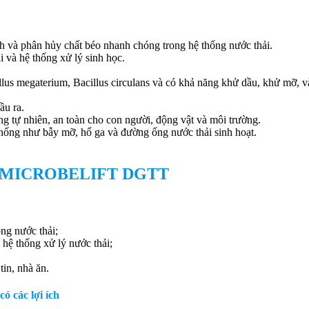
ịnh và phân hủy chất béo nhanh chóng trong hệ thống nước thải.
i và hệ thống xử lý sinh học.
cillus megaterium, Bacillus circulans và có khả năng khử dầu, khử mỡ, v
ầu ra.
ồng tự nhiên, an toàn cho con người, động vật và môi trường.
thống như bẫy mỡ, hố ga và đường ống nước thải sinh hoạt.
ý mỡ MICROBELIFT DGTT
ng nước thải;
 hệ thống xử lý nước thải;
in, nhà ăn.
 các lợi ích