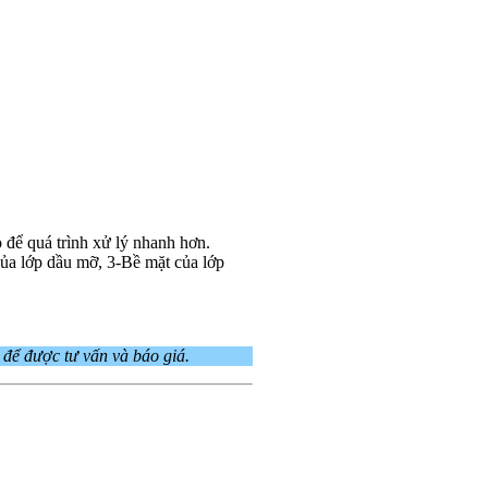
 để quá trình xử lý nhanh hơn.
của lớp dầu mỡ, 3-Bề mặt của lớp
8
để được tư vấn và báo giá.