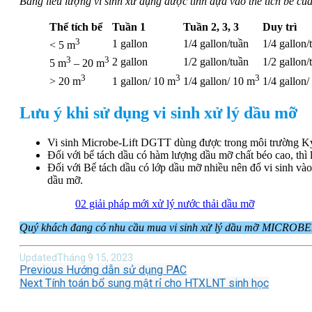
Bảng liều lượng vi sinh xử dụng được tính dựa vào thể tích bể củ
Thể tích bể
Tuần 1
Tuần 2, 3, 3
Duy trì
3
1 gallon
1/4 gallon/tuần
1/4 gallon/
< 5 m
3
3
2 gallon
1/2 gallon/tuần
1/2 gallon/
5 m
– 20 m
3
3
3
> 20 m
1 gallon/ 10 m
1/4 gallon/ 10 m
1/4 gallon/
Lưu ý khi sử dụng vi sinh xử lý dầu mỡ
Vi sinh Microbe-Lift DGTT dùng được trong môi trường Kỵ
Đối với bể tách dầu có hàm lượng dầu mỡ chất béo cao, thì 
Đối với Bể tách dầu có lớp dầu mỡ nhiều nên đổ vi sinh vào
dầu mỡ.
02 giải pháp mới xử lý nước thải dầu mỡ
Quý khách đang có nhu cầu mua vi sinh xử lý dầu mỡ MICROBEL
Updated
Tháng 9 15, 2023
Previous
Hướng dẫn sử dụng PAC
Next
Tính toán bổ sung mật rỉ cho HTXLNT sinh học