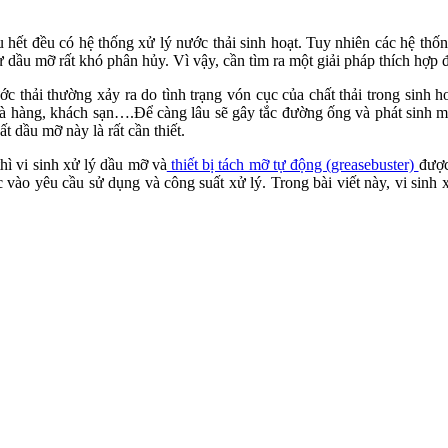
u hết đều có hệ thống xử lý nước thải sinh hoạt. Tuy nhiên các hệ th
ư dầu mỡ rất khó phân hủy. Vì vậy, cần tìm ra một giải pháp thích hợp 
thải thường xảy ra do tình trạng vón cục của chất thải trong sinh hoạ
nhà hàng, khách sạn….Để càng lâu sẽ gây tắc đường ống và phát sinh 
t dầu mỡ này là rất cần thiết.
hì vi sinh xử lý dầu mỡ và
thiết bị tách mỡ tự động (greasebuster)
được
c vào yêu cầu sử dụng và công suất xử lý. Trong bài viết này, vi sin